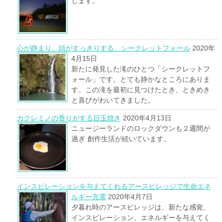
します。
心が静まり、頭がすっきりする、シークレットフォール
2020年
4月15日
新たに発見した滝のひとつ「シークレットフ
ォール」です。とても静かなところにありま
す。この滝を最初に見つけたとき、ときめき
と喜びがわいてきました。
カクレミノの香りがする目玉焼き
2020年4月13日
ニュージーランドのロックダウンも２週間が
過ぎ 創作生活が続いています。
インスピレーションを与えてくれるアースビレッジで生命エネ
ルギー充電
2020年4月7日
夕暮れ時のアースビレッジは、新たな感覚、
インスピレーション、エネルギーを与えてく