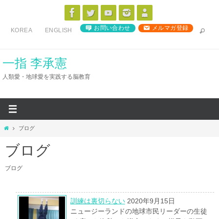
コ
ン
お問い合わせ
メルマガ登録
KOREA
ENGLISH
テ
ン
ツ
一指 李承憲
へ
人類愛・地球愛を実践する脳教育
ス
キ
ッ
プ
ホ
ブログ
ー
ブログ
ム
ブログ
訓練は裏切らない
2020年9月15日
ニュージーランドの地球市民リーダーの生徒