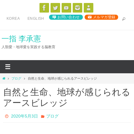
コ
ン
お問い合わせ
メルマガ登録
KOREA
ENGLISH
テ
ン
ツ
一指 李承憲
へ
人類愛・地球愛を実践する脳教育
ス
キ
ッ
プ
ホ
ブログ
自然と生命、地球が感じられるアースビレッジ
ー
自然と生命、地球が感じられる
ム
アースビレッジ
2020年5月3日
ブログ