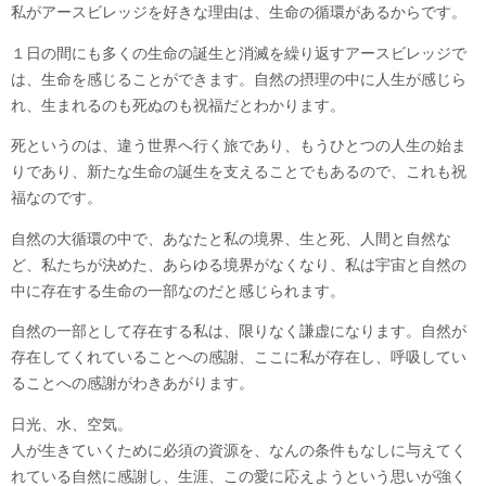
私がアースビレッジを好きな理由は、生命の循環があるからです。
１日の間にも多くの生命の誕生と消滅を繰り返すアースビレッジで
は、生命を感じることができます。自然の摂理の中に人生が感じら
れ、生まれるのも死ぬのも祝福だとわかります。
死というのは、違う世界へ行く旅であり、もうひとつの人生の始ま
りであり、新たな生命の誕生を支えることでもあるので、これも祝
福なのです。
自然の大循環の中で、あなたと私の境界、生と死、人間と自然な
ど、私たちが決めた、あらゆる境界がなくなり、私は宇宙と自然の
中に存在する生命の一部なのだと感じられます。
自然の一部として存在する私は、限りなく謙虚になります。自然が
存在してくれていることへの感謝、ここに私が存在し、呼吸してい
ることへの感謝がわきあがります。
日光、水、空気。
人が生きていくために必須の資源を、なんの条件もなしに与えてく
れている自然に感謝し、生涯、この愛に応えようという思いが強く