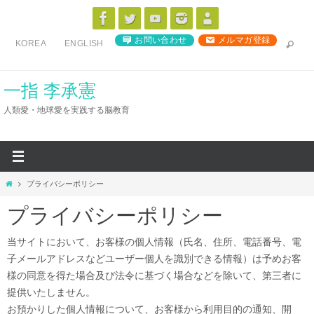
コ
ン
お問い合わせ
メルマガ登録
KOREA
ENGLISH
テ
ン
ツ
一指 李承憲
へ
人類愛・地球愛を実践する脳教育
ス
キ
ッ
プ
ホ
プライバシーポリシー
ー
プライバシーポリシー
ム
当サイトにおいて、お客様の個人情報（氏名、住所、電話番号、電
子メールアドレスなどユーザー個人を識別できる情報）は予めお客
様の同意を得た場合及び法令に基づく場合などを除いて、第三者に
提供いたしません。
お預かりした個人情報について、お客様から利用目的の通知、開