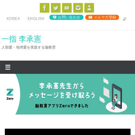
コ
ン
お問い合わせ
メルマガ登録
KOREA
ENGLISH
テ
ン
ツ
一指 李承憲
へ
人類愛・地球愛を実践する脳教育
ス
キ
ッ
プ