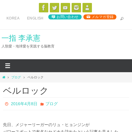
コ
ン
お問い合わせ
メルマガ登録
KOREA
ENGLISH
テ
ン
ツ
一指 李承憲
へ
人類愛・地球愛を実践する脳教育
ス
キ
ッ
プ
ホ
ブログ
ベルロック
ー
ベルロック
ム
2016年4月8日
ブログ
先日、メジャーリーガーのリュ・ヒョンジンが
パワースポットで有名なセドナを訪れたという記事を見ました。