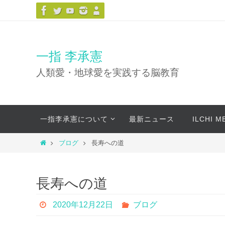
コ
ン
テ
ン
一指 李承憲
ツ
人類愛・地球愛を実践する脳教育
へ
ス
キ
コ
ッ
一指李承憲について
最新ニュース
ILCHI 
ン
プ
テ
ホ
ブログ
長寿への道
ン
ー
ツ
ム
へ
長寿への道
ス
キ
2020年12月22日
ブログ
ッ
プ