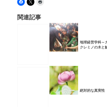
関連記事
地球経営学科～
クレミノの木と
れあう授業
絶対的な真実性