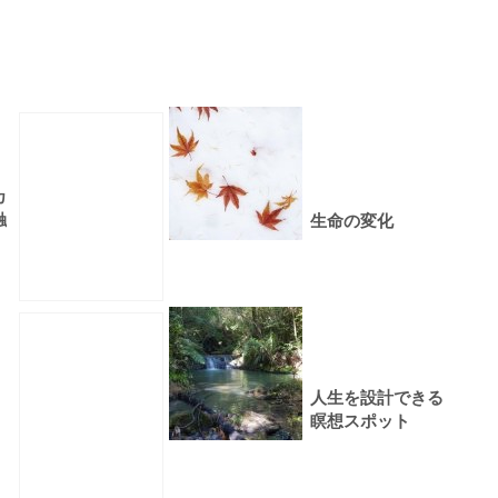
カ
触
生命の変化
人生を設計できる
瞑想スポット