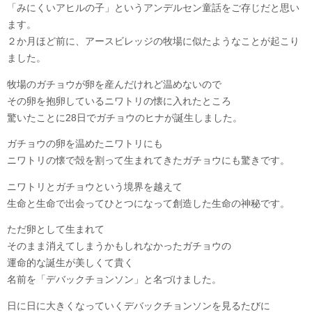
「みにくいアヒルの子」というアンデルセン童話をご存じだと思い
ます。
２か月ほど前に、アースビレッジの牧場に似たようなことが起こり
ました。
牧場のガチョウが卵を産んだけれど温めないので
その卵を抱卵しているニワトリの懐に入れたところ
驚いたことに28日でガチョウのヒナが誕生しました。
ガチョウの卵を温めたニワトリにも
ニワトリの懐で殻を割って生まれてきたガチョウにも驚きです。
ニワトリとガチョウという境界を越えて
生命と生命で出会ってひとつになって創造した生命の神秘です。
ただ卵として生まれて
そのまま消えてしまうかもしれなかったガチョウの
運命的な誕生が美しくて貴く
名前を「デバックチョンソン」と名づけました。
日に日に大きくなっていくデバックチョンソンを見るたびに