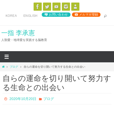
コ
ン
お問い合わせ
メルマガ登録
KOREA
ENGLISH
テ
ン
ツ
一指 李承憲
へ
人類愛・地球愛を実践する脳教育
ス
キ
ッ
プ
ホ
ブログ
自らの運命を切り開いて努力する生命との出会い
ー
自らの運命を切り開いて努力す
ム
る生命との出会い
2020年10月20日
ブログ