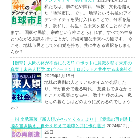
私たちは、肌の色や国籍、宗教、文化を超え
た「地球市民」です。 地球という共通のアイ
デンティティを受け入れることで、分断を超
え、調和し、共生する未来を築くことができ
ます。 国家や民族、宗教という枠にとらわれず、すべての生命
とつながる意識を持つことが、持続可能な未来への鍵です。 今
こそ、地球市民としての自覚を持ち、共に生きる選択をしませ
んか？
【衝撃】人間の体が不要になる!? ロボットに意識を移す未来の
真実｜未来人類学 エピソード１｜ロボットと共生する未来社会
2025年1月15日
地球の裏側の人とリアルタイムで会話した
り、車が自分で走る時代。 想像もできなかっ
たことが現実になる中、 数十年後の未来、私
たちの暮らしはどのように変わるのでしょう
か？
一指 李承憲著『新人類がやってくる』より｜【意識の再創造】
脳を書き換え、自分を超えて地球と共に歩む選択
2024年12月
25日