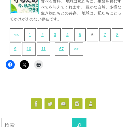
食べる食料。 地球は私たちに、生命を育むす
べてを与えてくれます。 豊かな自然、多様な
生き物たちとの共存。 地球は、私たちにとっ
てかけがえのない存在です。
<<
1
2
3
4
5
6
7
8
9
10
11
...
67
>>
検
検