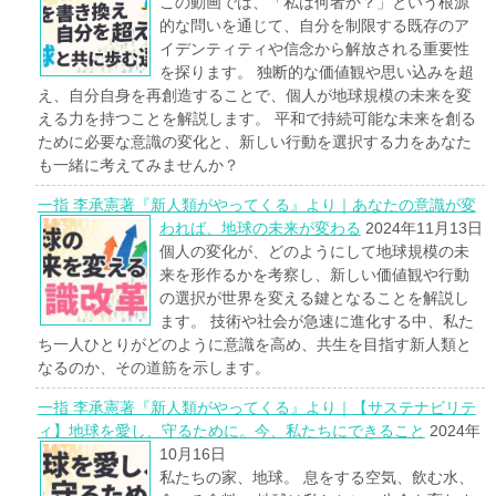
この動画では、「私は何者か？」という根源
的な問いを通じて、自分を制限する既存のア
イデンティティや信念から解放される重要性
を探ります。 独断的な価値観や思い込みを超
え、自分自身を再創造することで、個人が地球規模の未来を変
える力を持つことを解説します。 平和で持続可能な未来を創る
ために必要な意識の変化と、新しい行動を選択する力をあなた
も一緒に考えてみませんか？
一指 李承憲著『新人類がやってくる』より｜あなたの意識が変
われば、地球の未来が変わる
2024年11月13日
個人の変化が、どのようにして地球規模の未
来を形作るかを考察し、新しい価値観や行動
の選択が世界を変える鍵となることを解説し
ます。 技術や社会が急速に進化する中、私た
ち一人ひとりがどのように意識を高め、共生を目指す新人類と
なるのか、その道筋を示します。
一指 李承憲著『新人類がやってくる』より｜【サステナビリテ
ィ】地球を愛し、守るために。今、私たちにできること
2024年
10月16日
私たちの家、地球。 息をする空気、飲む水、