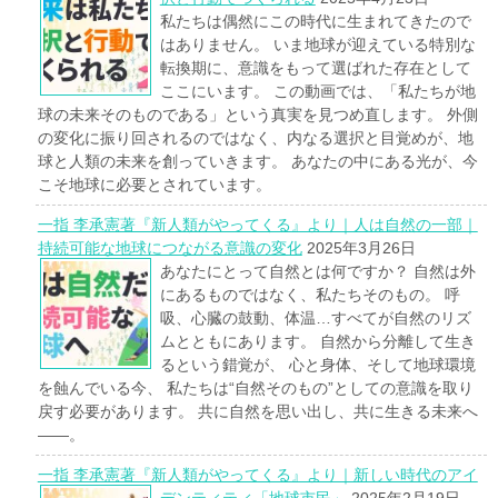
私たちは偶然にこの時代に生まれてきたので
はありません。 いま地球が迎えている特別な
転換期に、意識をもって選ばれた存在として
ここにいます。 この動画では、「私たちが地
球の未来そのものである」という真実を見つめ直します。 外側
の変化に振り回されるのではなく、内なる選択と目覚めが、地
球と人類の未来を創っていきます。 あなたの中にある光が、今
こそ地球に必要とされています。
一指 李承憲著『新人類がやってくる』より｜人は自然の一部｜
持続可能な地球につながる意識の変化
2025年3月26日
あなたにとって自然とは何ですか？ 自然は外
にあるものではなく、私たちそのもの。 呼
吸、心臓の鼓動、体温…すべてが自然のリズ
ムとともにあります。 自然から分離して生き
るという錯覚が、 心と身体、そして地球環境
を蝕んでいる今、 私たちは“自然そのもの”としての意識を取り
戻す必要があります。 共に自然を思い出し、共に生きる未来へ
――。
一指 李承憲著『新人類がやってくる』より｜新しい時代のアイ
デンティティ「地球市民」
2025年2月19日