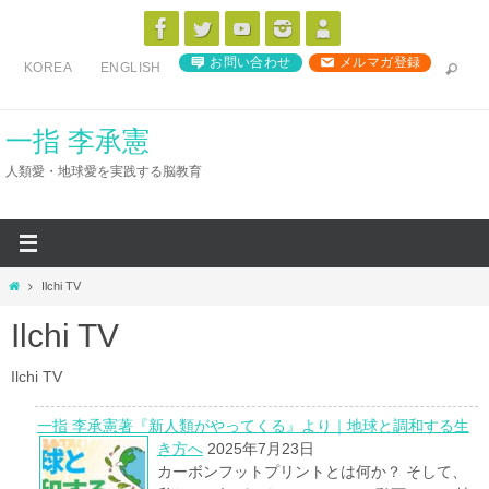
コ
ン
お問い合わせ
メルマガ登録
KOREA
ENGLISH
テ
ン
ツ
一指 李承憲
へ
人類愛・地球愛を実践する脳教育
ス
キ
ッ
プ
ホ
Ilchi TV
ー
Ilchi TV
ム
Ilchi TV
一指 李承憲著『新人類がやってくる』より｜地球と調和する生
き方へ
2025年7月23日
カーボンフットプリントとは何か？ そして、