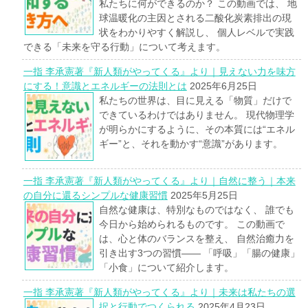
私たちに何ができるのか？ この動画では、 地
球温暖化の主因とされる二酸化炭素排出の現
状をわかりやすく解説し、 個人レベルで実践
できる「未来を守る行動」について考えます。
一指 李承憲著『新人類がやってくる』より｜見えない力を味方
にする！意識とエネルギーの法則とは
2025年6月25日
私たちの世界は、目に見える「物質」だけで
できているわけではありません。 現代物理学
が明らかにするように、その本質には“エネル
ギー”と、それを動かす“意識”があります。
一指 李承憲著『新人類がやってくる』より｜自然に整う｜本来
の自分に還るシンプルな健康習慣
2025年5月25日
自然な健康は、特別なものではなく、 誰でも
今日から始められるものです。 この動画で
は、心と体のバランスを整え、 自然治癒力を
引き出す3つの習慣―― 「呼吸」「腸の健康」
「小食」について紹介します。
一指 李承憲著『新人類がやってくる』より｜未来は私たちの選
択と行動でつくられる
2025年4月23日