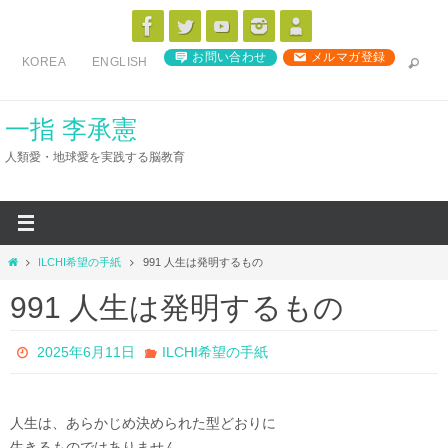
コ
ン
お問い合わせ
メルマガ登録
KOREA
ENGLISH
テ
ン
ツ
一指 李承憲
へ
人類愛・地球愛を実践する脳教育
ス
キ
ッ
プ
ホ
ILCHI希望の手紙
991 人生は発明するもの
ー
991 人生は発明するもの
ム
2025年6月11日
ILCHI希望の手紙
人生は、あらかじめ決められた型どおりに
生きるものではありません。