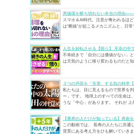
悪循環を断ち切れない本当の理由——
スマホ＆AI時代、注意が奪われるほ
は“断線”が起こるメカニズムと、日
人生を好転させる【悟り】 不幸の中
不幸続きで「自分には価値がない」と
は天気のように移り変わるものだと知
３つの丹田を「充電」する気の科学【
私たちは、目に見えるもので世界を判
ー」です。 地球上のすべての生命は
うな「中心」があります。 それが 上
【長寿の人だけが知っている】寿命を
この動画では、 長寿の人たちに共通
背景にある考え方をひも解いていきま