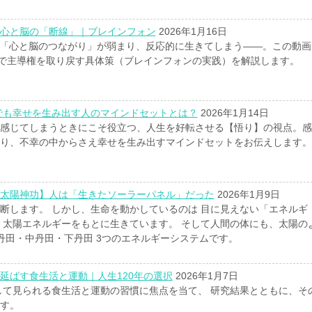
心と脳の「断線」｜ブレインフォン
2026年1月16日
ど「心と脳のつながり」が弱まり、反応的に生きてしまう——。この動画
常で主導権を取り戻す具体策（ブレインフォンの実践）を解説します。
でも幸せを生み出す人のマインドセットとは？
2026年1月14日
感じてしまうときにこそ役立つ、人生を好転させる【悟り】の視点。感
り、不幸の中からさえ幸せを生み出すマインドセットをお伝えします。
太陽神功】人は「生きたソーラーパネル」だった
2026年1月9日
断します。 しかし、生命を動かしているのは 目に見えない「エネルギ
、太陽エネルギーをもとに生きています。 そして人間の体にも、太陽の
丹田・中丹田・下丹田 3つのエネルギーシステムです。
延ばす食生活と運動｜人生120年の選択
2026年1月7日
して見られる食生活と運動の習慣に焦点を当て、 研究結果とともに、そ
す。