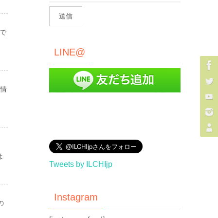
で
LINE@
情
よ
Tweets by ILCHIjp
Instagram
の