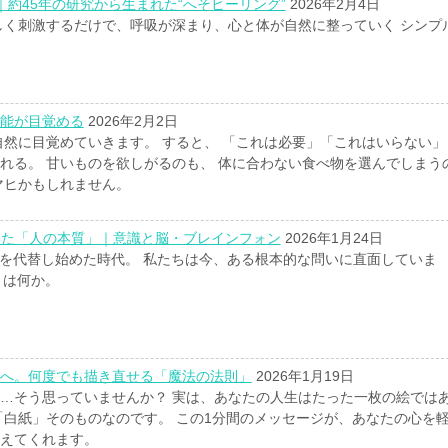
約45年の研究から生まれた“へそヒーリング”
2026年2月4日
しく刺激するだけで、呼吸が深まり、心と体が自然に整っていく シンプ
。
能が目覚める
2026年2月2日
自然に目覚めていきます。 すると、 「これは必要」「これはいらない」
れる。 甘いものを欲しがるのも、 体に合わない食べ物を選んでしまう
マヒかもしれません。
いた「人の本質」｜意識と脳・ブレインフォン
2026年1月24日
事を代替し始めた時代。 私たちは今、ある根本的な問いに直面していま
とは何か。
へ。何度でも描き直せる「魔法の法則」
2026年1月19日
…そう思っていませんか？ 実は、あなたの人生はたった一枚の絵では
「白紙」そのものなのです。 この1分間のメッセージが、あなたの心を
えてくれます。