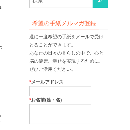
検
索
索
ル
対
象:
希望の手紙メルマガ登録
週に一度希望の手紙をメールで受け
とることができます。
の
あなたの日々の暮らしの中で、心と
脳の健康、幸せを実現するために、
ぜひご活用ください。
*
メールアドレス
*
お名前(姓・名)
あ
軽