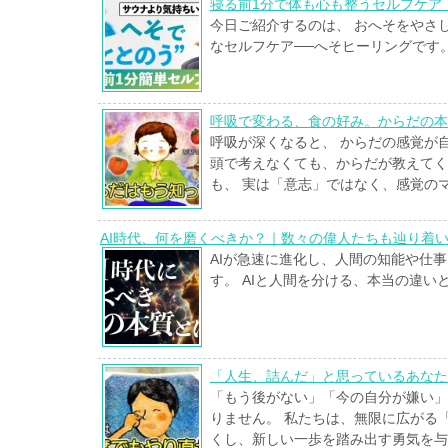
寝る前1分で体も心も整うセルフケア｜
今日ご紹介するのは、 おへそをやさ
なセルフケア──へそヒーリングです
呼吸で変わる、食の好み。からだの本
呼吸が深くなると、 からだの感覚が
頭で考えなくても、からだが教えてく
も、 実は「意志」ではなく、感覚の
AI時代、何を磨くべきか？｜数々の偉人たちも辿り着
AIが急速に進化し、人間の知能や仕
す。 AIと人間を分ける、本当の違い
「人生、詰んだ」と思っているあなた
「もう後がない」「今の自分が嫌い」
りません。 私たちは、無限に広がる
くし、新しい一歩を踏み出す勇気を与