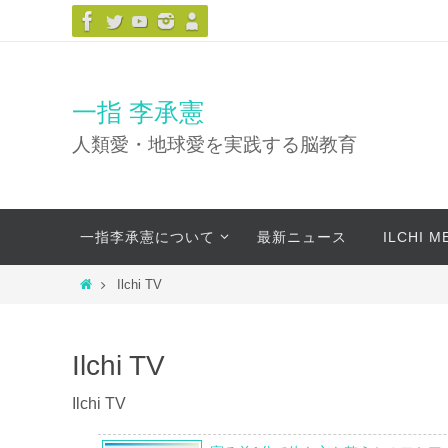
コ
ン
テ
ン
一指 李承憲
ツ
人類愛・地球愛を実践する脳教育
へ
ス
キ
コ
ッ
一指李承憲について
最新ニュース
ILCHI 
ン
プ
テ
ホ
Ilchi TV
ン
ー
ツ
ム
へ
Ilchi TV
ス
キ
Ilchi TV
ッ
プ