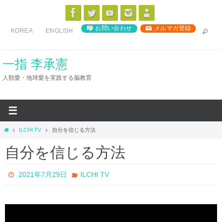
コ
ン
お問い合わせ
メルマガ登録
KOREA
ENGLISH
テ
ン
ツ
一指 李承憲
へ
人類愛・地球愛を実践する脳教育
ス
キ
ッ
プ
ホ
ILCHI TV
自分を信じる方法
ー
自分を信じる方法
ム
2021年7月29日
ILCHI TV