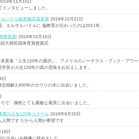
2018年11月10日
いてインタビューしました。
サルバドル政府最高賞受賞
2018年10月21日
、エルサルバドルに 脳教育が伝わったのは2011年。
興賞受賞!
2018年10月16日
56回大韓民国体育賞授賞式
承憲著『人生120年の選択』、アメリカのノーチラス・ブック・アワー
憲学長が人生120年の真の意味をお伝えします。
4日
定樹齢3,000年のカウリの木に出会いました。
日
ころで、偶然とても素敵な風景に出会いました。
承憲の人生120年スクール
2018年8月20日
も人間です だから人間が希望です
月18日
別な出会いを映像に収めました。