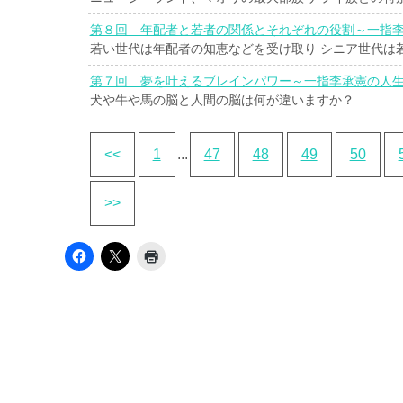
第８回 年配者と若者の関係とそれぞれの役割～一指李
若い世代は年配者の知恵などを受け取り シニア世代は
第７回 夢を叶えるブレインパワー～一指李承憲の人生
犬や牛や馬の脳と人間の脳は何が違いますか？
<<
1
...
47
48
49
50
>>