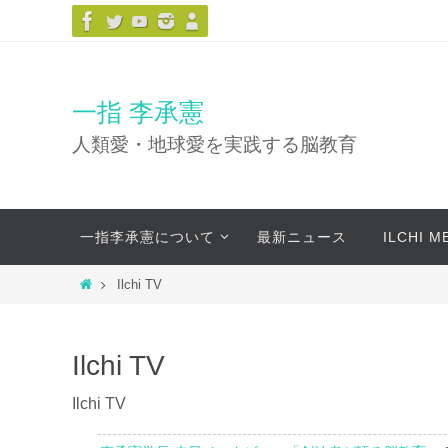
コ
ン
テ
ン
一指 李承憲
ツ
人類愛・地球愛を実践する脳教育
へ
ス
キ
コ
ッ
一指李承憲について
最新ニュース
ILCHI 
ン
プ
テ
ホ
Ilchi TV
ン
ー
ツ
ム
へ
Ilchi TV
ス
キ
Ilchi TV
ッ
プ