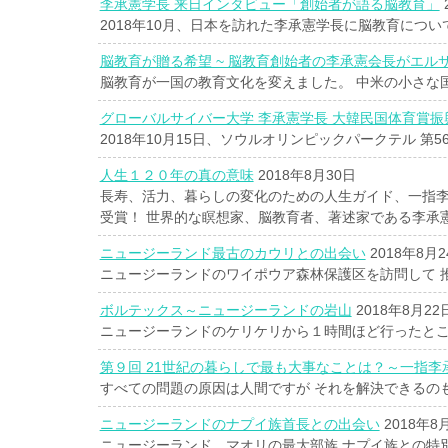
李承憲学長 来日インタビュー「創始者が語る脳教育」
2018年10月、日本を訪れた李承憲学長に脳教育につ
脳教育が贈る希望 ~ 脳教育創始者の李承憲会長がエル
脳教育が一国の教育文化を変えました。 中米の小さな国
グローバルサイバー大学 李承憲学長 大韓民国体育賞振
2018年10月15日、ソウルオリンピックパークテル 第
人生１２０年の真の意味
2018年8月30日
長寿、活力、暮らしの変化のための人生ガイド、一指李
受賞！ 世界的な瞑想家、脳教育者、著述家である李承
ニュージーランド最古のカウリとの出会い
2018年8月2
ニュージーランドのワイポウア森林保護区を訪問して 推
ボルテックス～ニュージーランドの岩山
2018年8月22
ニュージーランドのケリケリから１時間ほど行ったと
第９回 21世紀の暮らしで最も大事なことは？～一指李
すべての問題の原因は人間ですが それを解決できるの
ニュージーランドのナプイ族首長との出会い
2018年8
ニュージーランド、マオリの最大部族 ナプイ族との特