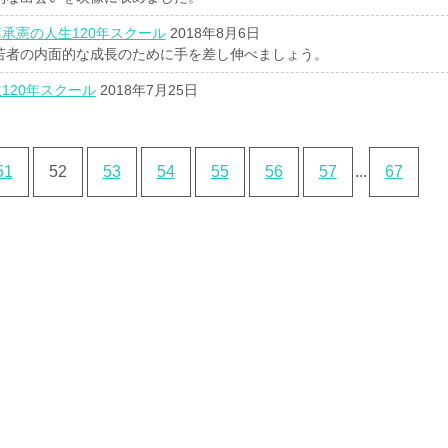
承憲の人生120年スクール
2018年8月6日
若者の内面的な成長のために手を差し伸べましょう。
120年スクール
2018年7月25日
51
52
53
54
55
56
57
...
67