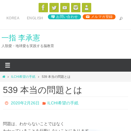
コ
ン
お問い合わせ
メルマガ登録
KOREA
ENGLISH
テ
ン
ツ
一指 李承憲
へ
人類愛・地球愛を実践する脳教育
ス
キ
ッ
プ
ホ
ILCHI希望の手紙
539 本当の問題とは
ー
539 本当の問題とは
ム
2020年2月26日
ILCHI希望の手紙
問題は、わからないことではなく
わかっていることを行動しないことにあります。