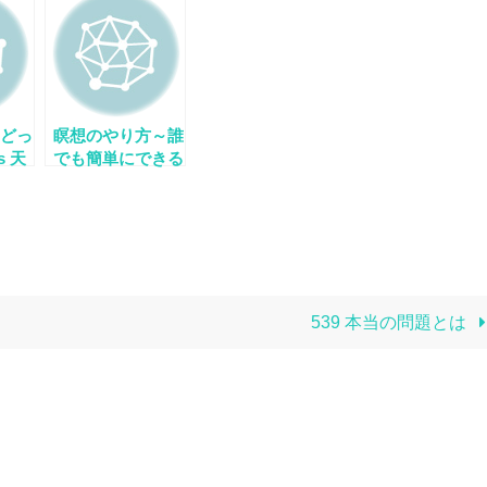
どっ
瞑想のやり方～誰
s 天
でも簡単にできる
ンメ
瞑想法
が提
い真
539 本当の問題とは