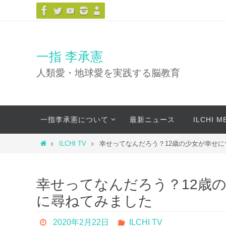
コ
ン
テ
ン
一指 李承憲
ツ
人類愛・地球愛を実践する脳教育
へ
ス
キ
コ
ッ
一指李承憲について
最新ニュース
ILCHI 
ン
プ
テ
ホ
ILCHI TV
幸せってなんだろう？12歳の少女が幸せに
ン
ー
ツ
ム
へ
幸せってなんだろう？12歳
ス
に尋ねてみました
キ
ッ
2020年2月22日
ILCHI TV
プ