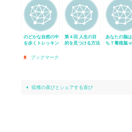
のどかな自然の中
第４回 人生の目
あなたの脳は
を歩くトレッキン
的を見つける方法
ち？養殖脳 v
グコース
は？～一指李承憲
然脳！ブレイ
の人生120年スク
ンター李承憲
ブックマーク
.
ール
案する脳によ
の教育法
収穫の喜びとシェアする喜び