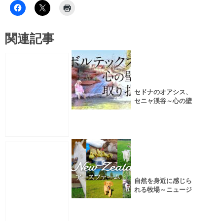
関連記事
セドナのオアシス、
セニャ渓谷～心の壁
を取り払ってくれる
ボルテックスエネル
ギー
自然を身近に感じら
れる牧場～ニュージ
ーランドのアースフ
ァーム