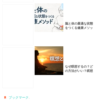
脳と体の最適な状態
をつくる健康メソッ
ド「水昇火降」
なぜ瞑想するの？ど
の方法がいい？瞑想
できているかを知る
方法は？／瞑想講義
.
ブックマーク