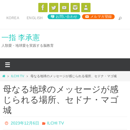
コ
ン
お問い合わせ
メルマガ登録
KOREA
ENGLISH
テ
ン
ツ
一指 李承憲
へ
人類愛・地球愛を実践する脳教育
ス
キ
ッ
プ
ホ
ILCHI TV
母なる地球のメッセージが感じられる場所、セドナ・マゴ城
ー
母なる地球のメッセージが感
ム
じられる場所、セドナ・マゴ
城
2023年12月6日
ILCHI TV