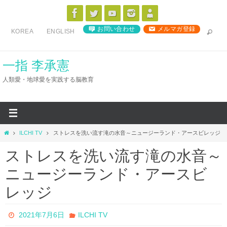
コ
ン
お問い合わせ
メルマガ登録
KOREA
ENGLISH
テ
ン
ツ
一指 李承憲
へ
人類愛・地球愛を実践する脳教育
ス
キ
ッ
プ
ホ
ILCHI TV
ストレスを洗い流す滝の水音～ニュージーランド・アースビレッジ
ー
ストレスを洗い流す滝の水音～
ム
ニュージーランド・アースビ
レッジ
2021年7月6日
ILCHI TV