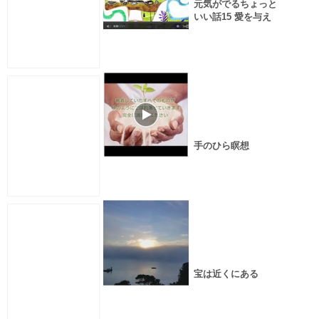
元気がでるちょっと
いい話15 愛を与え
る方法
手のひら瞑想
宝は近くにある