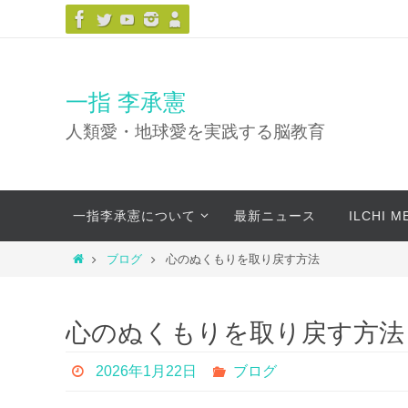
コ
ン
テ
ン
一指 李承憲
ツ
人類愛・地球愛を実践する脳教育
へ
ス
キ
コ
ッ
一指李承憲について
最新ニュース
ILCHI 
ン
プ
テ
ホ
ブログ
心のぬくもりを取り戻す方法
ン
ー
ツ
ム
へ
心のぬくもりを取り戻す方法
ス
キ
2026年1月22日
ブログ
ッ
プ