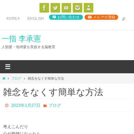
コ
ン
お問い合わせ
メルマガ登録
KOREA
ENGLISH
テ
ン
ツ
一指 李承憲
へ
人類愛・地球愛を実践する脳教育
ス
キ
ッ
プ
ホ
ブログ
雑念をなくす簡単な方法
ー
雑念をなくす簡単な方法
ム
2023年1月27日
ブログ
考えこんだり
心が複雑になったら