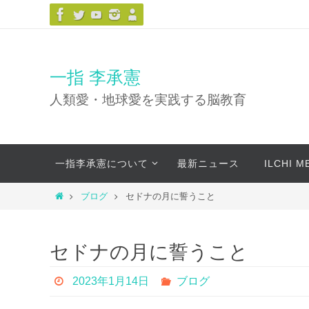
コ
ン
テ
ン
一指 李承憲
ツ
人類愛・地球愛を実践する脳教育
へ
ス
キ
コ
ッ
一指李承憲について
最新ニュース
ILCHI 
ン
プ
テ
ホ
ブログ
セドナの月に誓うこと
ン
ー
ツ
ム
へ
セドナの月に誓うこと
ス
キ
2023年1月14日
ブログ
ッ
プ