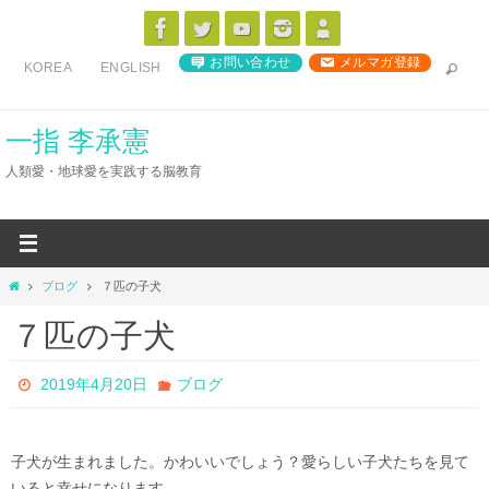
コ
ン
お問い合わせ
メルマガ登録
KOREA
ENGLISH
テ
ン
ツ
一指 李承憲
へ
人類愛・地球愛を実践する脳教育
ス
キ
ッ
プ
ホ
ブログ
７匹の子犬
ー
７匹の子犬
ム
2019年4月20日
ブログ
子犬が生まれました。かわいいでしょう？愛らしい子犬たちを見て
いると幸せになります。