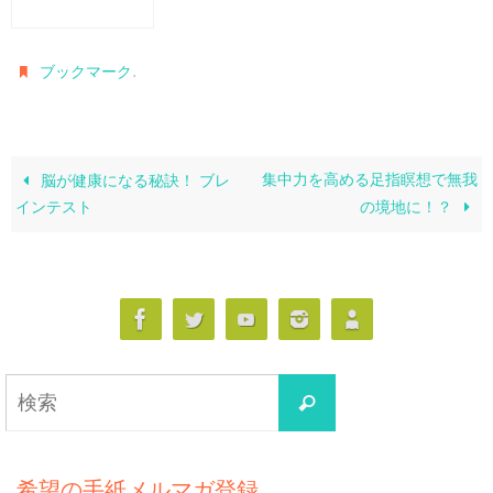
.
ブックマーク
集中力を高める足指瞑想で無我
脳が健康になる秘訣！ ブレ
インテスト
の境地に！？
検
検
索
索
対
象:
希望の手紙メルマガ登録