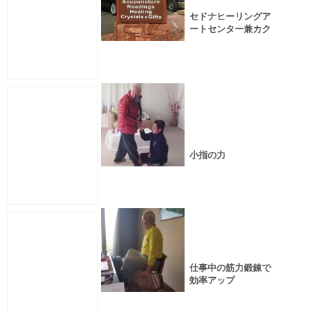
セドナヒーリングア
ートセンター兼カク
レミノ家アメリカ１
号店
小指の力
仕事中の筋力鍛錬で
効率アップ