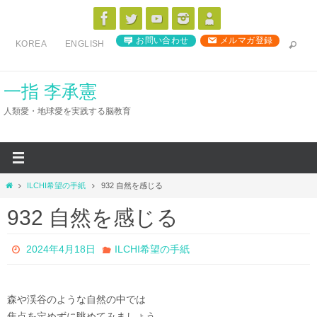
コ
ン
お問い合わせ
メルマガ登録
KOREA
ENGLISH
テ
ン
ツ
一指 李承憲
へ
人類愛・地球愛を実践する脳教育
ス
キ
ッ
プ
ホ
ILCHI希望の手紙
932 自然を感じる
ー
932 自然を感じる
ム
2024年4月18日
ILCHI希望の手紙
森や渓谷のような自然の中では
焦点を定めずに眺めてみましょう。