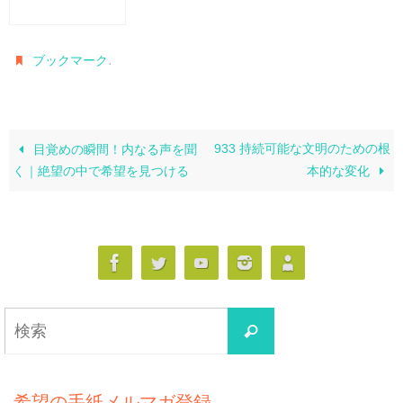
.
ブックマーク
933 持続可能な文明のための根
目覚めの瞬間！内なる声を聞
く｜絶望の中で希望を見つける
本的な変化
検
検
索
索
対
象:
希望の手紙メルマガ登録