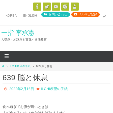
コ
ン
お問い合わせ
メルマガ登録
KOREA
ENGLISH
テ
ン
ツ
一指 李承憲
へ
人類愛・地球愛を実践する脳教育
ス
キ
ッ
プ
ホ
ILCHI希望の手紙
639 脳と休息
ー
639 脳と休息
ム
2022年2月16日
ILCHI希望の手紙
食べ過ぎてお腹が痛いときは
まず食べるのを止めなければなりません。