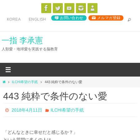
コ
ン
お問い合わせ
メルマガ登録
KOREA
ENGLISH
テ
ン
ツ
一指 李承憲
へ
人類愛・地球愛を実践する脳教育
ス
キ
ッ
プ
ホ
ILCHI希望の手紙
443 純粋で条件のない愛
ー
443 純粋で条件のない愛
ム
2018年4月11日
ILCHI希望の手紙
「どんなときに幸せだと感じるか？」
という質問に多くの人は、