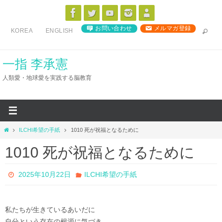
コ
ン
お問い合わせ
メルマガ登録
KOREA
ENGLISH
テ
ン
ツ
一指 李承憲
へ
人類愛・地球愛を実践する脳教育
ス
キ
ッ
プ
ホ
ILCHI希望の手紙
1010 死が祝福となるために
ー
1010 死が祝福となるために
ム
2025年10月22日
ILCHI希望の手紙
私たちが生きているあいだに
自分という存在の根源に気づき