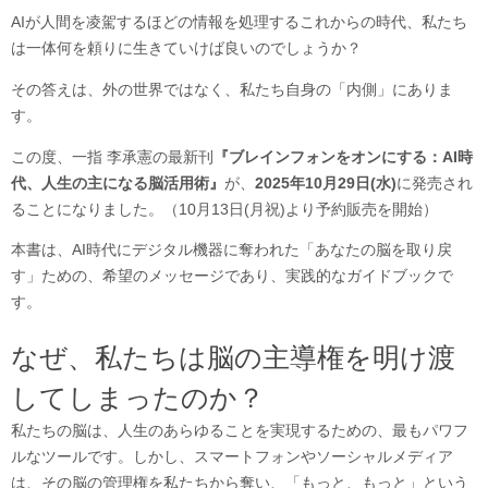
AIが人間を凌駕するほどの情報を処理するこれからの時代、私たち
は一体何を頼りに生きていけば良いのでしょうか？
その答えは、外の世界ではなく、私たち自身の「内側」にありま
す。
この度、一指 李承憲の最新刊
『ブレインフォンをオンにする：AI時
代、人生の主になる脳活用術』
が、
2025年10月29日(水)
に発売され
ることになりました。（10月13日(月祝)より予約販売を開始）
本書は、AI時代にデジタル機器に奪われた「あなたの脳を取り戻
す」ための、希望のメッセージであり、実践的なガイドブックで
す。
なぜ、私たちは脳の主導権を明け渡
してしまったのか？
私たちの脳は、人生のあらゆることを実現するための、最もパワフ
ルなツールです。しかし、スマートフォンやソーシャルメディア
は、その脳の管理権を私たちから奪い、「もっと、もっと」という