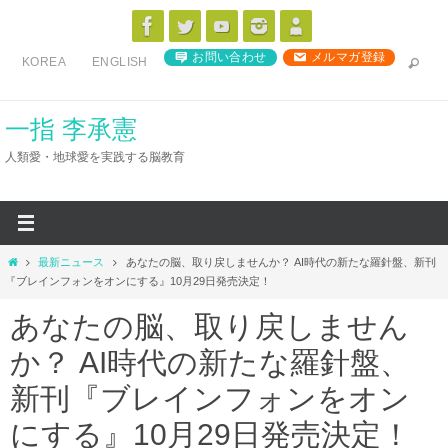
コ
ン
お問い合わせ
メルマガ登録
KOREA
ENGLISH
テ
ン
ツ
一指 李承憲
へ
人類愛・地球愛を実践する脳教育
ス
キ
ッ
プ
ホ
最新ニュース
あなたの脳、取り戻しませんか？ AI時代の新たな羅針盤、新刊
ー
『ブレインフォンをオンにする』10月29日発売決定！
ム
あなたの脳、取り戻しません
か？ AI時代の新たな羅針盤、
新刊『ブレインフォンをオン
にする』10月29日発売決定！