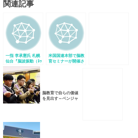
関連記事
一指 李承憲氏 札幌
米国国連本部で脳教
仙台『脳波振動（ﾈｯ
育セミナーが開催さ
ﾊﾟｼﾝﾄﾞン）』講演会
れました
脳教育で自らの価値
を見出す～ベンジャ
ミン人間性英才学校
で李承憲氏が特別講
演