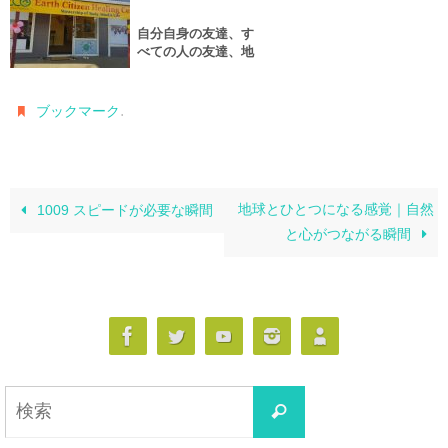
自分自身の友達、す
べての人の友達、地
球の友達になりまし
ょう～地球市民運動
の一環として「フレ
.
ブックマーク
ンズムーブメント」
を提案
地球とひとつになる感覚｜自然
1009 スピードが必要な瞬間
と心がつながる瞬間
検
検
索
索
対