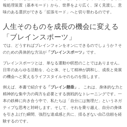
報処理装置（基本モード）から、世界をより広く、深く見渡し、意
味のある選択ができる「拡張モード」へと切り替わるのです。
人生そのものを成長の機会に変える
「ブレインスポーツ」
では、どうすればブレインフォンをオンにできるのでしょうか？そ
のための具体的な方法が
「ブレインスポーツ」
です。
ブレインスポーツとは、単なる運動や瞑想のことではありません。
日常のあらゆる活動を、心と体、そして精神が調和し、成長と発展
の機会へと変えるライフスタイルそのものを指します。
例えば、本書で紹介する
「ブレイン懸垂」
。 これは、身体的な力と
精神的な集中力の両方を必要とする挑戦的なトレーニングです。一
本の鉄棒に向き合う中で、私たちは「自分には無理だ」というネガ
ティブな思考と対峙します。そして、それを乗り越え、自分の身体
を引き上げた瞬間、強烈な達成感と共に、揺るぎない自己信頼を経
験するのです。