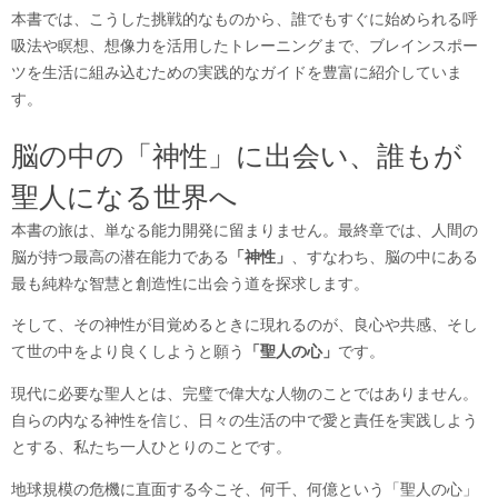
本書では、こうした挑戦的なものから、誰でもすぐに始められる呼
吸法や瞑想、想像力を活用したトレーニングまで、ブレインスポー
ツを生活に組み込むための実践的なガイドを豊富に紹介していま
す。
脳の中の「神性」に出会い、誰もが
聖人になる世界へ
本書の旅は、単なる能力開発に留まりません。最終章では、人間の
脳が持つ最高の潜在能力である
「神性」
、すなわち、脳の中にある
最も純粋な智慧と創造性に出会う道を探求します。
そして、その神性が目覚めるときに現れるのが、良心や共感、そし
て世の中をより良くしようと願う
「聖人の心」
です。
現代に必要な聖人とは、完璧で偉大な人物のことではありません。
自らの内なる神性を信じ、日々の生活の中で愛と責任を実践しよう
とする、私たち一人ひとりのことです。
地球規模の危機に直面する今こそ、何千、何億という「聖人の心」