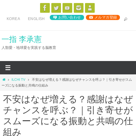
コ
ン
お問い合わせ
メルマガ登録
KOREA
ENGLISH
テ
ン
ツ
一指 李承憲
へ
人類愛・地球愛を実践する脳教育
ス
キ
ッ
プ
ホ
ILCHI TV
不安はなぜ増える？感謝はなぜチャンスを呼ぶ？｜引き寄せがスム
ー
ーズになる振動と共鳴の仕組み
ム
不安はなぜ増える？感謝はなぜ
チャンスを呼ぶ？｜引き寄せが
スムーズになる振動と共鳴の仕
組み