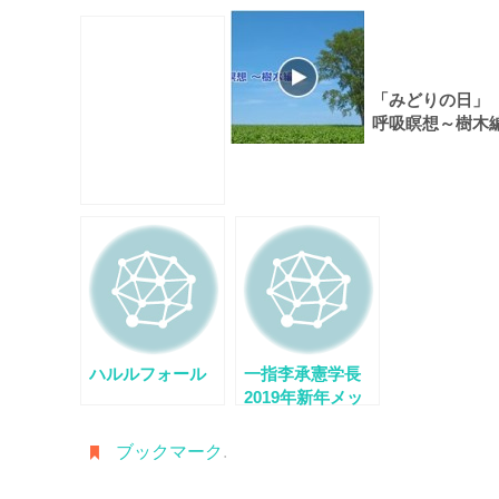
「みどりの日」
呼吸瞑想～樹木
～
ハルルフォール
一指李承憲学長
2019年新年メッ
セージ
ブックマーク
.