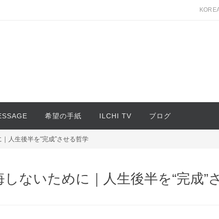
KORE
MESSAGE
希望の手紙
ILCHI TV
ブログ
に｜人生後半を“完成”させる哲学
悔しないために｜人生後半を“完成”