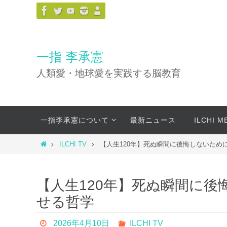
コ
ン
テ
ン
一指 李承憲
ツ
人類愛・地球愛を実践する脳教育
へ
ス
キ
コ
ッ
一指李承憲について
最新ニュース
ILCHI 
ン
プ
テ
ホ
ILCHI TV
【人生120年】死ぬ瞬間に後悔しないため
ン
ー
ツ
ム
へ
【人生120年】死ぬ瞬間に後
ス
せる哲学
キ
ッ
2026年4月10日
ILCHI TV
プ