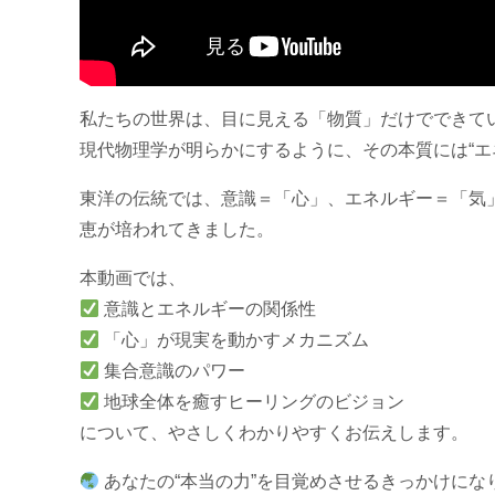
私たちの世界は、目に見える「物質」だけでできて
現代物理学が明らかにするように、その本質には“エ
東洋の伝統では、意識＝「心」、エネルギー＝「気
恵が培われてきました。
本動画では、
意識とエネルギーの関係性
「心」が現実を動かすメカニズム
集合意識のパワー
地球全体を癒すヒーリングのビジョン
について、やさしくわかりやすくお伝えします。
あなたの“本当の力”を目覚めさせるきっかけにな