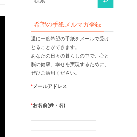
検
索
索
対
象:
希望の手紙メルマガ登録
週に一度希望の手紙をメールで受け
とることができます。
あなたの日々の暮らしの中で、心と
脳の健康、幸せを実現するために、
ぜひご活用ください。
*
メールアドレス
*
お名前(姓・名)