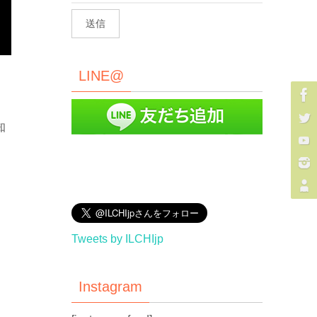
LINE@
知
Tweets by ILCHIjp
Instagram