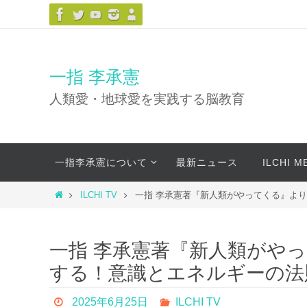
コ
ン
テ
ン
一指 李承憲
ツ
人類愛・地球愛を実践する脳教育
へ
ス
キ
コ
ッ
一指李承憲について
最新ニュース
ILCHI 
ン
プ
テ
ホ
ILCHI TV
一指 李承憲著『新人類がやってくる』よ
ン
ー
ツ
ム
へ
一指 李承憲著『新人類がや
ス
する！意識とエネルギーの法
キ
ッ
2025年6月25日
ILCHI TV
プ