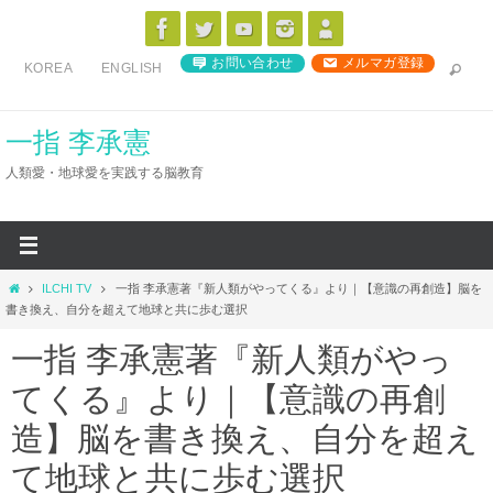
コ
ン
お問い合わせ
メルマガ登録
KOREA
ENGLISH
テ
ン
ツ
一指 李承憲
へ
人類愛・地球愛を実践する脳教育
ス
キ
ッ
プ
ホ
ILCHI TV
一指 李承憲著『新人類がやってくる』より｜【意識の再創造】脳を
ー
書き換え、自分を超えて地球と共に歩む選択
ム
一指 李承憲著『新人類がやっ
てくる』より｜【意識の再創
造】脳を書き換え、自分を超え
て地球と共に歩む選択