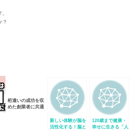
す。
か？
桁違いの成功を収
めた創業者に共通
しているのは「脳
力」だった！
新しい体験が脳を
120歳まで健康・
活性化する！脳と
幸せに生きる「人
の会話で健康体質
生を設計する方