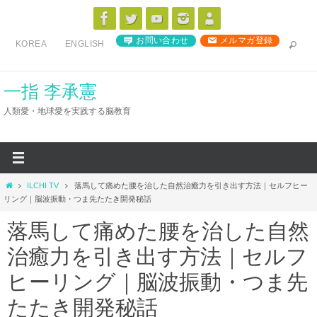
コ
ン
お問い合わせ
メルマガ登録
KOREA
ENGLISH
テ
ン
ツ
一指 李承憲
へ
人類愛・地球愛を実践する脳教育
ス
キ
ッ
プ
ホ
ILCHI TV
落馬して痛めた腰を治した自然治癒力を引き出す方法｜セルフヒー
ー
リング｜脳波振動・つま先たたき開発秘話
ム
落馬して痛めた腰を治した自然
治癒力を引き出す方法｜セルフ
ヒーリング｜脳波振動・つま先
たたき開発秘話