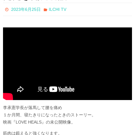
2023年6月25日
ILCHI TV
李承憲学長が落馬して腰を痛め
１か月間、寝たきりになったときのストーリー。
映画『LOVE HEALS』の未公開映像。
筋肉は鍛えると強くなります。