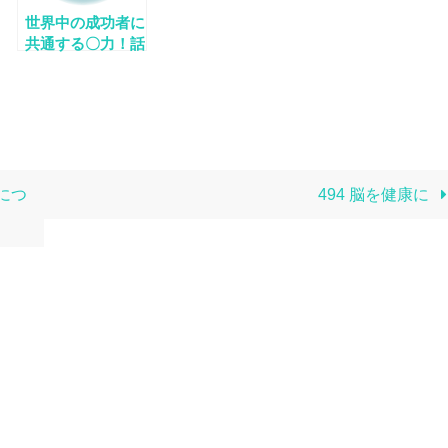
世界中の成功者に
共通する〇力！話
題の人文学をわか
りやすく解説！＜
3/3＞
につ
494 脳を健康に