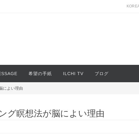
KORE
MESSAGE
希望の手紙
ILCHI TV
ブログ
脳によい理由
ング瞑想法が脳によい理由