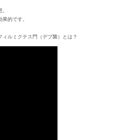
想。
効果的です。
フィルミクテス門（デブ菌）とは？