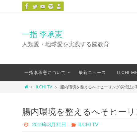
コ
ン
テ
ン
一指 李承憲
ツ
人類愛・地球愛を実践する脳教育
へ
ス
キ
コ
ッ
一指李承憲について
最新ニュース
ILCHI 
ン
プ
テ
ホ
ILCHI TV
腸内環境を整えるへそヒーリング瞑想法が
ン
ー
ツ
ム
へ
腸内環境を整えるへそヒーリ
ス
キ
2019年3月31日
ILCHI TV
ッ
プ