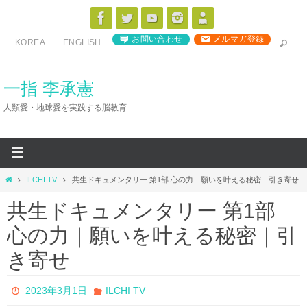
コ
ン
お問い合わせ
メルマガ登録
KOREA
ENGLISH
テ
ン
ツ
一指 李承憲
へ
人類愛・地球愛を実践する脳教育
ス
キ
ッ
プ
ホ
ILCHI TV
共生ドキュメンタリー 第1部 心の力｜願いを叶える秘密｜引き寄せ
ー
共生ドキュメンタリー 第1部
ム
心の力｜願いを叶える秘密｜引
き寄せ
2023年3月1日
ILCHI TV