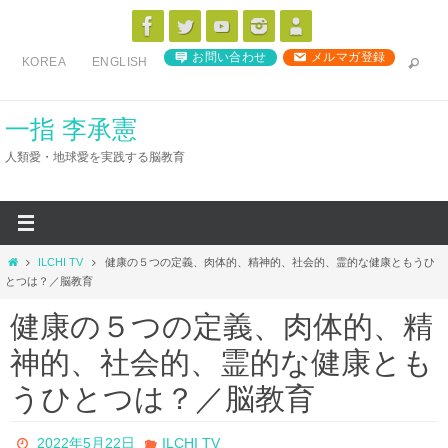
コ
ン
お問い合わせ
メルマガ登録
KOREA
ENGLISH
テ
ン
ツ
一指 李承憲
へ
人類愛・地球愛を実践する脳教育
ス
キ
ッ
プ
ホ
ILCHI TV
健康の５つの定義、肉体的、精神的、社会的、霊的な健康ともうひ
ー
とつは？／脳教育
ム
健康の５つの定義、肉体的、精
神的、社会的、霊的な健康とも
うひとつは？／脳教育
2022年5月22日
ILCHI TV