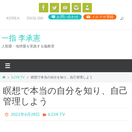
コ
ン
お問い合わせ
メルマガ登録
KOREA
ENGLISH
テ
ン
ツ
一指 李承憲
へ
人類愛・地球愛を実践する脳教育
ス
キ
ッ
プ
ホ
ILCHI TV
瞑想で本当の自分を知り、自己管理しよう
ー
瞑想で本当の自分を知り、自己
ム
管理しよう
2021年4月28日
ILCHI TV