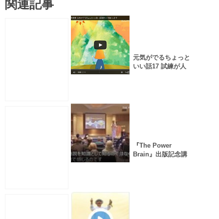
関連記事
元気がでるちょっと
いい話17 試練が人
を強くします
『The Power
Brain』出版記念講
演５～人動説と地球
との共感