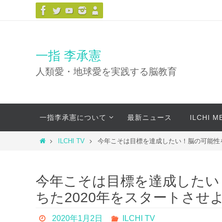
コ
ン
テ
ン
一指 李承憲
ツ
人類愛・地球愛を実践する脳教育
へ
ス
キ
コ
ッ
一指李承憲について
最新ニュース
ILCHI 
ン
プ
テ
ホ
ILCHI TV
今年こそは目標を達成したい！脳の可能性を
ン
ー
ツ
ム
へ
今年こそは目標を達成したい
ス
ちた2020年をスタートさせ
キ
ッ
2020年1月2日
ILCHI TV
プ