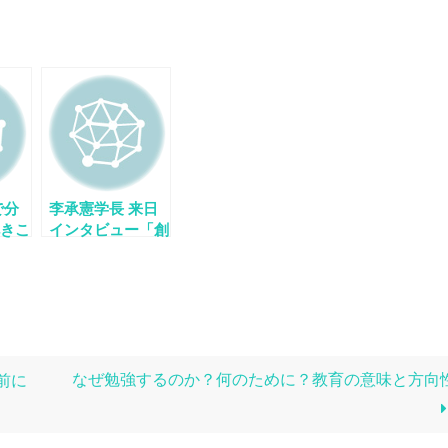
で分
李承憲学長 来日
きこ
インタビュー「創
李承
始者が語る脳教
年ス
育」
なぜ勉強するのか？何のために？教育の意味と方向
前に