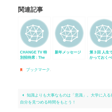
関連記事
CHANGE TV 特
新年メッセージ
第３回 人生
別招待席 : The
かっておくべ
way of New life
とは？～一指
第1部 – アースビ
憲の人生120
ブックマーク
.
レッジの夢
クール
知識よりも大事なものは「意識」。大学に入る
自分を見つめる時間をもとう！