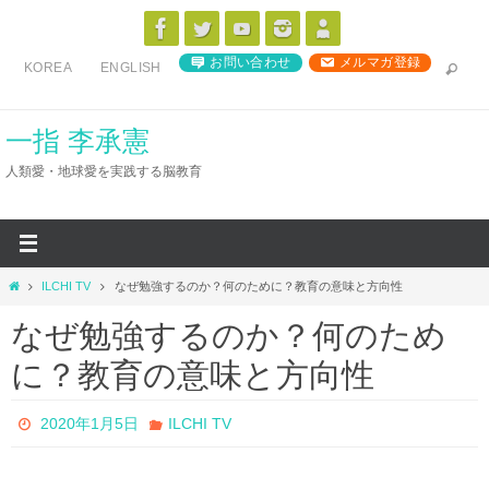
コ
ン
お問い合わせ
メルマガ登録
KOREA
ENGLISH
テ
ン
ツ
一指 李承憲
へ
人類愛・地球愛を実践する脳教育
ス
キ
ッ
プ
ホ
ILCHI TV
なぜ勉強するのか？何のために？教育の意味と方向性
ー
なぜ勉強するのか？何のため
ム
に？教育の意味と方向性
2020年1月5日
ILCHI TV