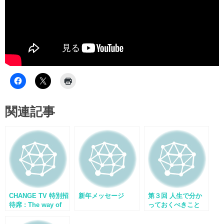
関連記事
CHANGE TV 特別招
新年メッセージ
第３回 人生で分か
待席 : The way of
っておくべきこと
New life 第1部 – ア
は？～一指李承憲の
ースビレッジの夢
人生120年スクール