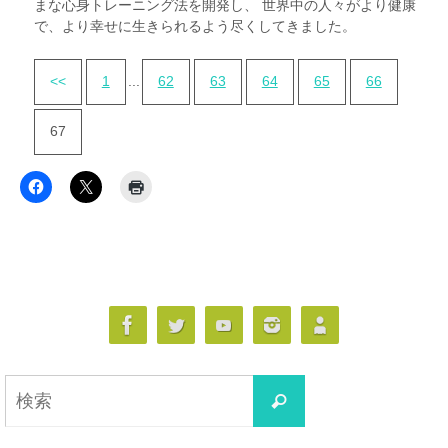
まな心身トレーニング法を開発し、 世界中の人々がより健康
で、より幸せに生きられるよう尽くしてきました。
<<
1
...
62
63
64
65
66
67
検
検
索
索
対