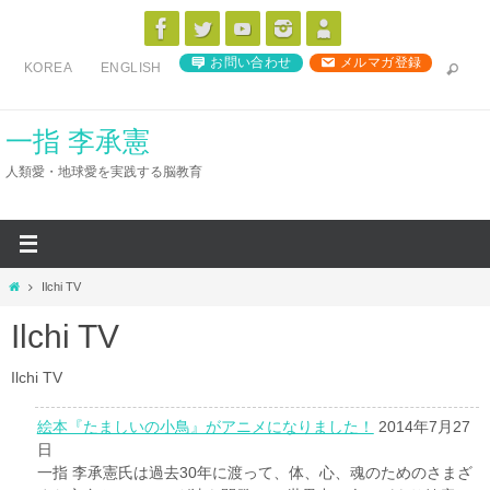
コ
ン
お問い合わせ
メルマガ登録
KOREA
ENGLISH
テ
ン
ツ
一指 李承憲
へ
人類愛・地球愛を実践する脳教育
ス
キ
ッ
プ
ホ
Ilchi TV
ー
Ilchi TV
ム
Ilchi TV
絵本『たましいの小鳥』がアニメになりました！
2014年7月27
日
一指 李承憲氏は過去30年に渡って、体、心、魂のためのさまざ