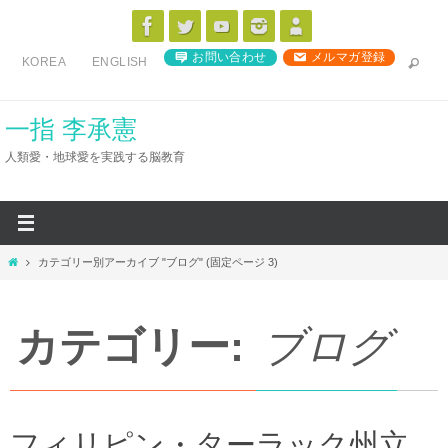
コ
ン
お問い合わせ
メルマガ登録
KOREA
ENGLISH
テ
ン
ツ
一指 李承憲
へ
人類愛・地球愛を実践する脳教育
ス
キ
ッ
プ
ホ
カテゴリー別アーカイブ "ブログ"
(固定ページ 3)
ー
ム
カテゴリー:
ブログ
フィリピン・ターラック州立