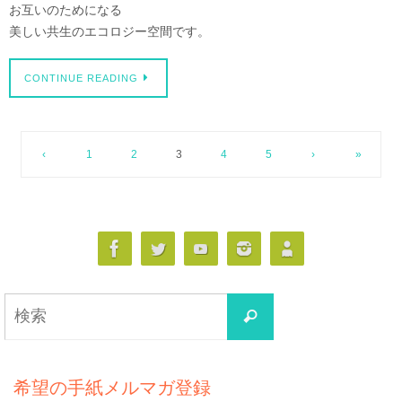
お互いのためになる
美しい共生のエコロジー空間です。
CONTINUE READING
‹
1
2
3
4
5
›
»
検
検
索
索
対
象:
希望の手紙メルマガ登録