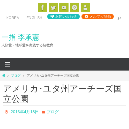
コ
ン
お問い合わせ
メルマガ登録
KOREA
ENGLISH
テ
ン
ツ
一指 李承憲
へ
人類愛・地球愛を実践する脳教育
ス
キ
ッ
プ
ホ
ブログ
アメリカ･ユタ州アーチーズ国立公園
ー
アメリカ･ユタ州アーチーズ国
ム
立公園
2016年4月18日
ブログ