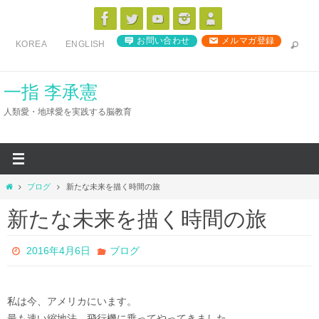
コ
ン
お問い合わせ
メルマガ登録
KOREA
ENGLISH
テ
ン
ツ
一指 李承憲
へ
人類愛・地球愛を実践する脳教育
ス
キ
ッ
プ
ホ
ブログ
新たな未来を描く時間の旅
ー
新たな未来を描く時間の旅
ム
2016年4月6日
ブログ
私は今、アメリカにいます。
最も速い縮地法、飛行機に乗ってやってきました。