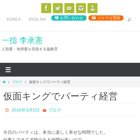
コ
ン
お問い合わせ
メルマガ登録
KOREA
ENGLISH
テ
ン
ツ
一指 李承憲
へ
人類愛・地球愛を実践する脳教育
ス
キ
ッ
プ
ホ
ブログ
仮面キングでパーティ経営
ー
仮面キングでパーティ経営
ム
2016年3月5日
ブログ
今日のパーティは、本当に楽しく幸せな時間でした。
仕事もできて才能のある仲間が多いので