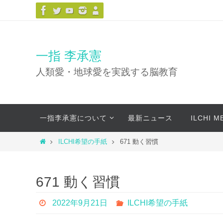
コ
ン
テ
ン
一指 李承憲
ツ
人類愛・地球愛を実践する脳教育
へ
ス
キ
コ
ッ
一指李承憲について
最新ニュース
ILCHI 
ン
プ
テ
ホ
ILCHI希望の手紙
671 動く習慣
ン
ー
ツ
ム
へ
671 動く習慣
ス
キ
2022年9月21日
ILCHI希望の手紙
ッ
プ