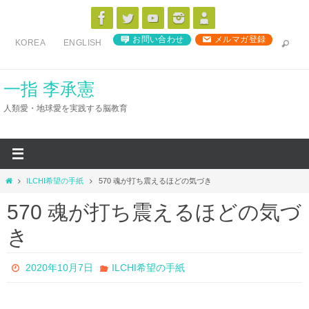
コ
ン
お問い合わせ
メルマガ登録
KOREA
ENGLISH
テ
ン
ツ
一指 李承憲
へ
人類愛・地球愛を実践する脳教育
ス
キ
ッ
プ
ホ
ILCHI希望の手紙
570 魂が打ち震えるほどの気づき
ー
570 魂が打ち震えるほどの気づ
ム
き
2020年10月7日
ILCHI希望の手紙