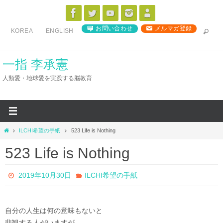
コ
ン
お問い合わせ
メルマガ登録
KOREA
ENGLISH
テ
ン
ツ
一指 李承憲
へ
人類愛・地球愛を実践する脳教育
ス
キ
ッ
プ
ホ
ILCHI希望の手紙
523 Life is Nothing
ー
523 Life is Nothing
ム
2019年10月30日
ILCHI希望の手紙
自分の人生は何の意味もないと
悲観する人がいますが