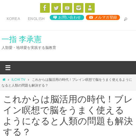
コ
ン
お問い合わせ
メルマガ登録
KOREA
ENGLISH
テ
ン
ツ
一指 李承憲
へ
人類愛・地球愛を実践する脳教育
ス
キ
ッ
プ
ホ
ILCHI TV
これからは脳活用の時代！ブレイン瞑想で脳をうまく使えるように
ー
なると人類の問題も解決する？
ム
これからは脳活用の時代！ブレ
イン瞑想で脳をうまく使える
ようになると人類の問題も解決
する？