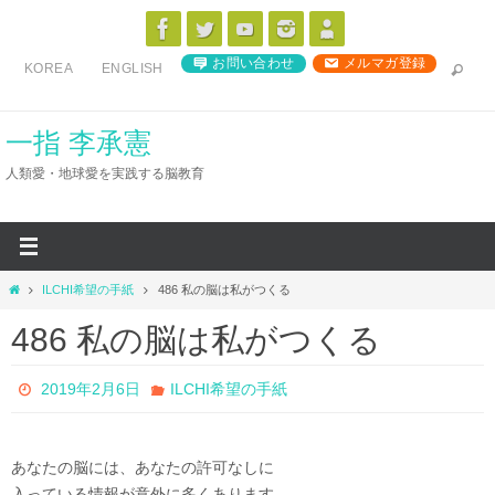
コ
ン
お問い合わせ
メルマガ登録
KOREA
ENGLISH
テ
ン
ツ
一指 李承憲
へ
人類愛・地球愛を実践する脳教育
ス
キ
ッ
プ
ホ
ILCHI希望の手紙
486 私の脳は私がつくる
ー
486 私の脳は私がつくる
ム
2019年2月6日
ILCHI希望の手紙
あなたの脳には、あなたの許可なしに
入っている情報が意外に多くあります。