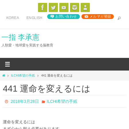
コ
ン
お問い合わせ
メルマガ登録
KOREA
ENGLISH
テ
ン
ツ
一指 李承憲
へ
人類愛・地球愛を実践する脳教育
ス
キ
ッ
プ
ホ
ILCHI希望の手紙
441 運命を変えるには
ー
441 運命を変えるには
ム
2018年3月28日
ILCHI希望の手紙
運命を変えるには
まず心から願う必要があります。