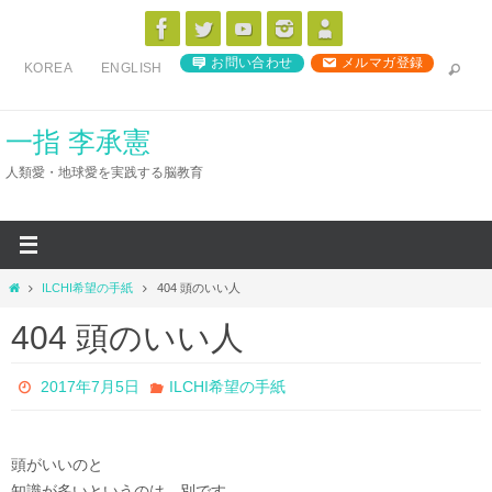
コ
ン
お問い合わせ
メルマガ登録
KOREA
ENGLISH
テ
ン
ツ
一指 李承憲
へ
人類愛・地球愛を実践する脳教育
ス
キ
ッ
プ
ホ
ILCHI希望の手紙
404 頭のいい人
ー
404 頭のいい人
ム
2017年7月5日
ILCHI希望の手紙
頭がいいのと
知識が多いというのは、別です。