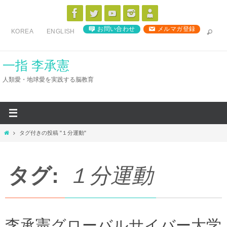
コ
ン
お問い合わせ
メルマガ登録
KOREA
ENGLISH
テ
ン
ツ
一指 李承憲
へ
人類愛・地球愛を実践する脳教育
ス
キ
ッ
プ
ホ
タグ付きの投稿 "１分運動"
ー
ム
タグ:
１分運動
李承憲グローバルサイバー大学