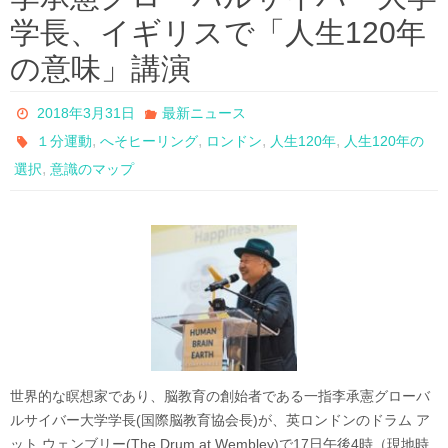
学長、イギリスで「人生120年
の意味」講演
2018年3月31日
最新ニュース
,
,
,
,
１分運動
へそヒーリング
ロンドン
人生120年
人生120年の
,
選択
意識のマップ
世界的な瞑想家であり、脳教育の創始者である一指李承憲グローバ
ルサイバー大学学長(国際脳教育協会長)が、英ロンドンのドラム ア
ット ウェンブリー(The Drum at Wembley)で17日午後4時（現地時